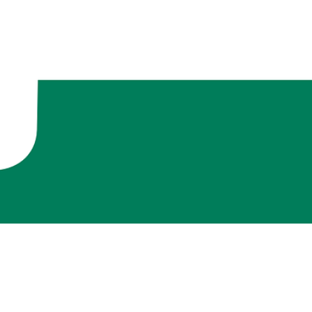
t
¦ Rouler en toute simplicité ¦
Mentions Légales