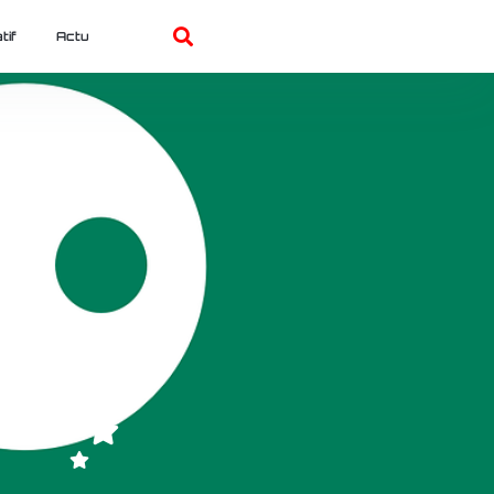
tif
Actu