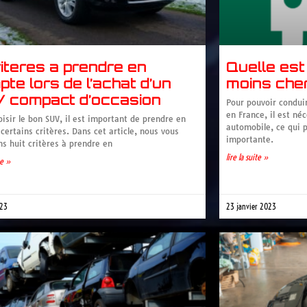
iteres a prendre en
Quelle est
te lors de l’achat d’un
moins che
 compact d’occasion
Pour pouvoir condui
en France, il est né
isir le bon SUV, il est important de prendre en
automobile, ce qui 
ertains critères. Dans cet article, nous vous
importante.
ns huit critères à prendre en
lire la suite »
te »
023
23 janvier 2023