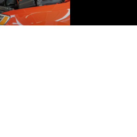
ts a verifier quand
e ne demarre pas
nt de prendre la route et votre
émarrer ? Il y a alors un problème. De
’est