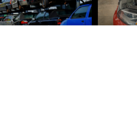
differentes etapes pour
Les 5 poin
evente d’une voiture
ma voitur
ccasion
Vous êtes sur le poi
véhicule refuse de d
agisse d’un SUV ou d’une berline, il est possible de
manière générale, c
e estimation du prix de reprise de votre voiture
ion. Bien entendu, vous
lire la suite »
te »
re 2022
24 octobre 2022