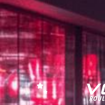
V
ROUL