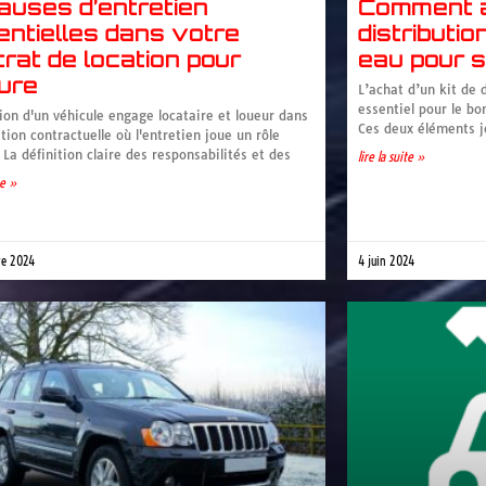
auses d’entretien
Comment a
entielles dans votre
distributi
rat de location pour
eau pour s
ure
L’achat d’un kit de 
essentiel pour le bo
ion d'un véhicule engage locataire et loueur dans
Ces deux éléments j
tion contractuelle où l'entretien joue un rôle
La définition claire des responsabilités et des
lire la suite »
te »
re 2024
4 juin 2024