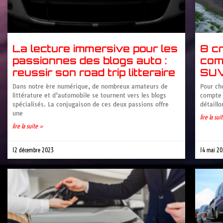
La lecture immersive pour les
8 cr
passionnes des blogs auto :
comp
reussir son road trip litteraire
SUV
Dans notre ère numérique, de nombreux amateurs de
Pour cho
littérature et d’automobile se tournent vers les blogs
compte c
spécialisés. La conjugaison de ces deux passions offre
détaillo
une
lire la sui
lire la suite »
12 décembre 2023
14 mai 2