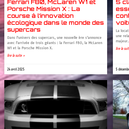
Ferrari F80, McLaren W1 et
5 cl
Porsche Mission X : La
ess
course à l’innovation
cont
écologique dans le monde des
voit
supercars
La locat
une rela
Dans l'univers des supercars, une nouvelle ère s'annonce
majeur. 
avec l'arrivée de trois géants : la Ferrari F80, la McLaren
W1 et la Porsche Mission X.
lire la sui
lire la suite »
24 avril 2025
5 décemb