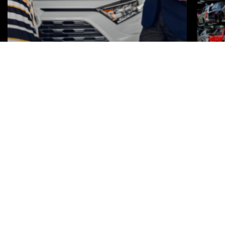
Quels sont les avantages
Les 
d’acheter une voiture
la r
d’occasion ?
d’o
Vous souhaitez changer de voiture, mais ne savez pas
Qu’il s’
vraiment comment vous y prendre ? Vous hésitez entre
faire un
acheter une voiture neuve et une voiture
d’occas
lire la suite »
lire la sui
23 décembre 2022
11 décemb