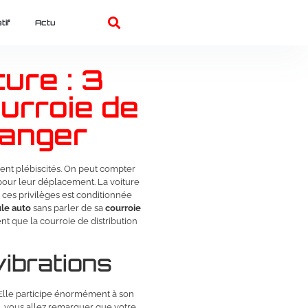
tif
Actu
ure : 3
urroie de
hanger
nt plébiscités. On peut compter
 pour leur déplacement. La voiture
e ces privilèges est conditionnée
ule auto
sans parler de sa
courroie
t que la courroie de distribution
ibrations
 Elle participe énormément à son
, vous allez remarquer que votre