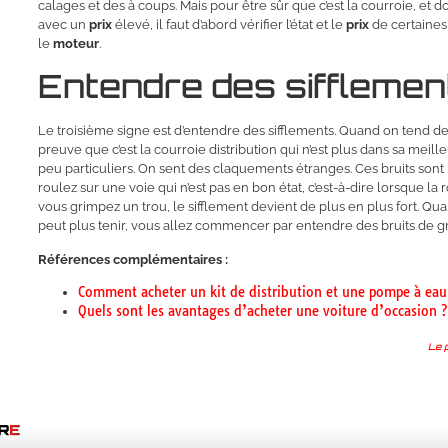
calages et des à coups. Mais pour être sûr que c’est la courroie, et 
avec un
prix
élevé, il faut d’abord vérifier l’état et le
prix
de certaines 
le
moteur
.
Entendre des sifflemen
Le troisième signe est d’entendre des sifflements. Quand on tend des 
preuve que c’est la courroie distribution qui n’est plus dans sa meill
peu particuliers. On sent des claquements étranges. Ces bruits son
roulez sur une voie qui n’est pas en bon état, c’est-à-dire lorsque la
vous grimpez un trou, le sifflement devient de plus en plus fort. Qu
peut plus tenir, vous allez commencer par entendre des bruits de g
Références complémentaires :
Comment acheter un kit de distribution et une pompe à eau
Quels sont les avantages d’acheter une voiture d’occasion ?
Le 