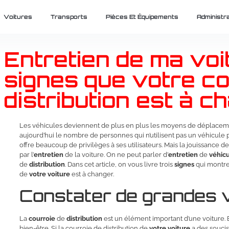
Voitures
Transports
Pièces Et Équipements
Administra
Entretien de ma voit
signes que votre co
distribution est à c
Les véhicules deviennent de plus en plus les moyens de déplaceme
aujourd’hui le nombre de personnes qui n’utilisent pas un véhicule
offre beaucoup de privilèges à ses utilisateurs. Mais la jouissance d
par l’
entretien
de la voiture. On ne peut parler d’
entretien
de
véhic
de
distribution
. Dans cet article, on vous livre trois
signes
qui montren
de
votre
voiture
est à changer.
Constater de grandes v
La
courroie
de
distribution
est un élément important d’une voiture.
bien-être. Si la courroie de distribution de
votre
voiture
a des soucis