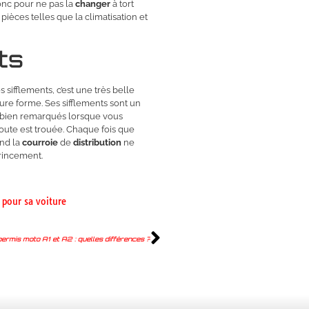
donc pour ne pas la
changer
à tort
pièces telles que la climatisation et
ts
sifflements, c’est une très belle
eure forme. Ses sifflements sont un
t bien remarqués lorsque vous
 route est trouée. Chaque fois que
and la
courroie
de
distribution
ne
rincement.
 pour sa voiture
permis moto A1 et A2 : quelles différences ?